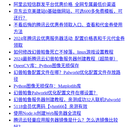
阿里云短信群发平台优惠价格_全网专属最低价渠道
京东云京美建站0基础做网站，可选600多免费模板，可
还行？
不看后悔的腾讯云优惠券领取入口、查看和代金券使用
方法
2024年腾讯云优惠服务器活动_配置价格表和千元代金券
领取
如何修改幻兽帕鲁死亡不掉落，linux游戏设置教程
2024最新腾讯云幻兽帕鲁服务器创建教程（超简单）
OpenCV库：Python图像无损保存
幻兽帕鲁配置文件在哪？Palworld优化配置文件存放路
径
Python图像无损保存：Matplotlib库
幻兽帕鲁Palworld优化配置文件在哪设置？
幻兽帕鲁服务器创建教程，亲测成功32人联机Palworld
5118会员优惠码【yhm666】亲测有效
使用Node.js创建Web服务器全流程
腾讯云轻量应用服务器镜像是什么？怎么选镜像比较
好？