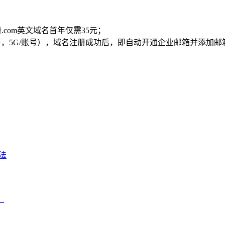
.com英文域名首年仅需35元；
账号，5G/账号），域名注册成功后，即自动开通企业邮箱并添加邮
法
）