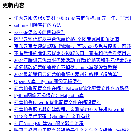
更新内容
华为云服务器X实例-4核8G5M带宽价格288元一年，非
sublime删除空行的方法
vs code怎么关闭侧边栏？
阿里云短信群发平台优惠价格_全网专属最低价渠道
京东云京美建站0基础做网站，可选600多免费模板，可
不看后悔的腾讯云优惠券领取入口、查看和代金券使用方
2024年腾讯云优惠服务器活动_配置价格表和千元代金券
如何修改幻兽帕鲁死亡不掉落，linux游戏设置教程
2024最新腾讯云幻兽帕鲁服务器创建教程（超简单）
OpenCV库：Python图像无损保存
幻兽帕鲁配置文件在哪？Palworld优化配置文件存放路径
Python图像无损保存：Matplotlib库
幻兽帕鲁Palworld优化配置文件在哪设置？
幻兽帕鲁服务器创建教程，亲测成功32人联机Palworld
5118会员优惠码【yhm666】亲测有效
使用Node.js创建Web服务器全流程
腾讯云轻量应用服务器镜像是什么？怎么选镜像比较好？