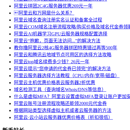
阿里云拼团2C4G服务器优惠269元一年
阿里云和万网是什么关系？
阿里云域名查询注册实名认证和备案全过程
阿里云COM域名注册流程攻略/购买价格及域名代金券领
阿里云AI机器学习GPU云服务器规格配置选择
阿里云“抱歉，页面无法访问...”的解决方法
教你撸阿里云2核4G服务器拼团特惠错过再等500年
阿里云和腾讯云地域节点可用区的选择方法攻略
阿里云top域名续费多少钱？26元一年
阿里云提示“您申请的代金券已领完”的解决方法
阿里云服务器选择方法教程（CPU/内存/宽带/磁盘）
阿里云主机优惠价格表云服务器2折优惠
域名检测工具（查询域名Whois/DNS等信息）
什么是虚拟MFA？阿里云设置虚拟MFA登录让账户更加
阿里云账号注册流程攻略还能领2000元代金券
根据网站类型选择虚拟主机或者云服务器的方法
阿里云·云小站云服务器优惠价格表（折扣很低）