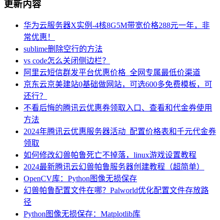
更新内容
华为云服务器X实例-4核8G5M带宽价格288元一年，非
常优惠！
sublime删除空行的方法
vs code怎么关闭侧边栏？
阿里云短信群发平台优惠价格_全网专属最低价渠道
京东云京美建站0基础做网站，可选600多免费模板，可
还行？
不看后悔的腾讯云优惠券领取入口、查看和代金券使用
方法
2024年腾讯云优惠服务器活动_配置价格表和千元代金券
领取
如何修改幻兽帕鲁死亡不掉落，linux游戏设置教程
2024最新腾讯云幻兽帕鲁服务器创建教程（超简单）
OpenCV库：Python图像无损保存
幻兽帕鲁配置文件在哪？Palworld优化配置文件存放路
径
Python图像无损保存：Matplotlib库