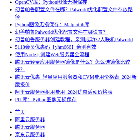
OpenCV库：Python图像无损保存
幻兽帕鲁配置文件在哪？Palworld优化配置文件存放路
径
Python图像无损保存：Matplotlib库
幻兽帕鲁Palworld优化配置文件在哪设置？
幻兽帕鲁服务器创建教程，亲测成功32人联机Palworld
5118会员优惠码【yhm666】亲测有效
使用Node.js创建Web服务器全流程
腾讯云轻量应用服务器镜像是什么？怎么选镜像比较
好？
腾讯云优惠_轻量应用服务器和CVM费用价格表_2024新
版报价
阿里云服务器租用费用_2024优惠活动价格表
PIL库：Python图像无损保存
首页
阿里云服务器
腾讯云服务器
京东云服务器