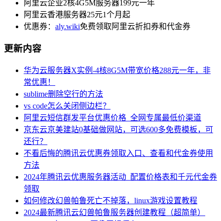
阿里云企业2核4G5M服务器199元一年
阿里云香港服务器25元1个月起
优惠券：
aly.wiki
免费领取阿里云折扣券和代金券
更新内容
华为云服务器X实例-4核8G5M带宽价格288元一年，非
常优惠！
sublime删除空行的方法
vs code怎么关闭侧边栏？
阿里云短信群发平台优惠价格_全网专属最低价渠道
京东云京美建站0基础做网站，可选600多免费模板，可
还行？
不看后悔的腾讯云优惠券领取入口、查看和代金券使用
方法
2024年腾讯云优惠服务器活动_配置价格表和千元代金券
领取
如何修改幻兽帕鲁死亡不掉落，linux游戏设置教程
2024最新腾讯云幻兽帕鲁服务器创建教程（超简单）