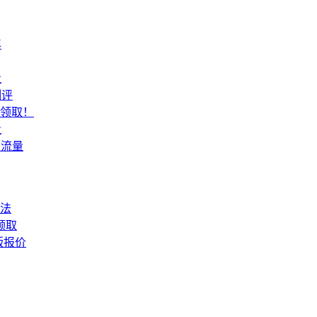
年
量
测评
费领取！
量
月流量
法
领取
版报价