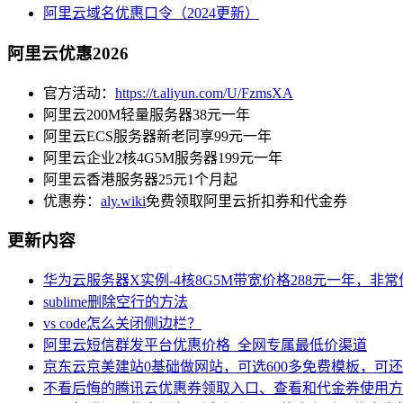
阿里云域名优惠口令（2024更新）
阿里云优惠2026
官方活动：
https://t.aliyun.com/U/FzmsXA
阿里云200M轻量服务器38元一年
阿里云ECS服务器新老同享99元一年
阿里云企业2核4G5M服务器199元一年
阿里云香港服务器25元1个月起
优惠券：
aly.wiki
免费领取阿里云折扣券和代金券
更新内容
华为云服务器X实例-4核8G5M带宽价格288元一年，非
sublime删除空行的方法
vs code怎么关闭侧边栏？
阿里云短信群发平台优惠价格_全网专属最低价渠道
京东云京美建站0基础做网站，可选600多免费模板，可
不看后悔的腾讯云优惠券领取入口、查看和代金券使用方