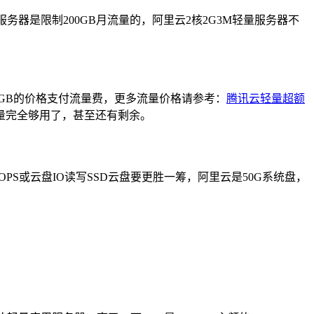
器是限制200GB月流量的，阿里云2核2G3M轻量服务器不
元/GB的价格支付流量费，更多流量价格请参考：
腾讯云轻量超额
量完全够用了，甚至还有剩余。
OPS或云盘IO读写SSD云盘要更胜一筹，阿里云是50G系统盘，