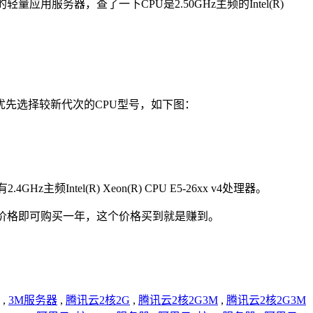
服务器，查了一下CPU是2.50GHz主频的Intel(R)
优先选择较新代次的CPU型号，如下图：
主频Intel(R) Xeon(R) CPU E5-26xx v4处理器。
元价格即可购买一年，这个价格买到就是赚到。
,
3M服务器
,
腾讯云2核2G
,
腾讯云2核2G3M
,
腾讯云2核2G3M