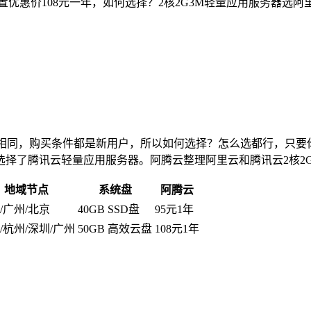
M配置优惠价108元一年，如何选择？2核2G3M轻量应用服务
置相同，购买条件都是新用户，所以如何选择？怎么选都行，只
择了腾讯云轻量应用服务器。阿腾云整理阿里云和腾讯云2核2
地域节点
系统盘
阿腾云
/广州/北京
40GB SSD盘
95元1年
/杭州/深圳/广州
50GB 高效云盘
108元1年