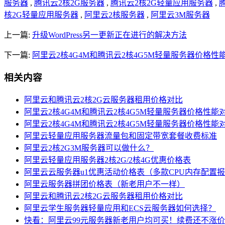
服务器
,
腾讯云2核2G服务器
,
腾讯云2核2G轻量应用服务器
,
核2G轻量应用服务器
,
阿里云2核服务器
,
阿里云3M服务器
上一篇:
升级WordPress另一更新正在进行的解决方法
下一篇:
阿里云2核4G4M和腾讯云2核4G5M轻量服务器价格性
相关内容
阿里云和腾讯云2核2G云服务器租用价格对比
阿里云2核4G4M和腾讯云2核4G5M轻量服务器价格性能
阿里云2核4G4M和腾讯云2核4G5M轻量服务器价格性能
阿里云轻量应用服务器流量包和固定带宽套餐收费标准
阿里云2核2G3M服务器可以做什么？
阿里云轻量应用服务器2核2G/2核4G优惠价格表
阿里云云服务器u1优惠活动价格表（多款CPU内存配置
阿里云服务器拼团价格表（新老用户不一样）
阿里云和腾讯云2核2G云服务器租用价格对比
阿里云学生服务器轻量应用和ECS云服务器如何选择？
快看：阿里云99元服务器新老用户均可买！续费还不涨