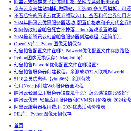
阿里云短信群发平台优惠价格_全网专属最低价渠道
京东云京美建站0基础做网站，可选600多免费模板，可
不看后悔的腾讯云优惠券领取入口、查看和代金券使用方
2024年腾讯云优惠服务器活动_配置价格表和千元代金券
如何修改幻兽帕鲁死亡不掉落，linux游戏设置教程
2024最新腾讯云幻兽帕鲁服务器创建教程（超简单）
OpenCV库：Python图像无损保存
幻兽帕鲁配置文件在哪？Palworld优化配置文件存放路径
Python图像无损保存：Matplotlib库
幻兽帕鲁Palworld优化配置文件在哪设置？
幻兽帕鲁服务器创建教程，亲测成功32人联机Palworld
5118会员优惠码【yhm666】亲测有效
使用Node.js创建Web服务器全流程
腾讯云轻量应用服务器镜像是什么？怎么选镜像比较好？
腾讯云优惠_轻量应用服务器和CVM费用价格表_2024新
阿里云服务器租用费用_2024优惠活动价格表
PIL库：Python图像无损保存
首页