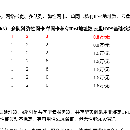
1.large，网络带宽、多队列、弹性网卡、单网卡私有IPv4地址数、
/s）
多队列
弹性网卡
单网卡私有IPv4地址数
云盘IOPS基础/突
1
2
2
0.8万/无
1
2
2
0.8万/无
1
2
2
1.6万/无
1
2
6
1.6万/无
1
2
6
1.6万/无
1
2
6
1.6万/无
1
2
6
1.6万/无
atinum可扩展处理器，e系列是共享型云服务器，共享型实例采用非绑
算性能波动不稳定，有可用性SLA保证，但无性能SLA保证。