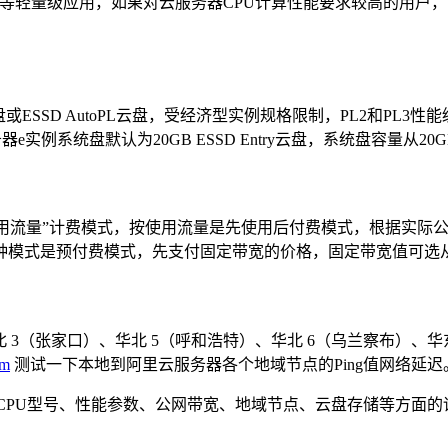
轻量级应用，如果对云服务器CPU计算性能要求较高的用户，可以
盘或ESSD AutoPL云盘，受经济型实例规格限制，PL2和PL3性
器e实例系统盘默认为20GB ESSD Entry云盘，系统盘容量从
按使用流量”计费模式，按使用流量是先使用后付费模式，根据实际
模式是预付费模式，先支付固定带宽的价格，固定带宽值可选从1
 3（张家口）、华北 5（呼和浩特）、华北 6（乌兰察布）、华东
om
测试一下本地到阿里云服务器各个地域节点的Ping值网络延迟
及CPU型号、性能参数、公网带宽、地域节点、云盘存储等方面的