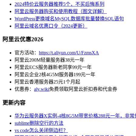
2024特价云服务器推荐5个，不买后悔系列
阿里云服务器购买和使用教程（图文详解）
WordPress更换域名MySQL数据库批量替换SQL语句
阿里云域名优惠口令（2024更新）
阿里云优惠2026
官方活动：
https://t.aliyun.com/U/FzmsXA
阿里云200M轻量服务器38元一年
阿里云ECS服务器新老同享99元一年
阿里云企业2核4G5M服务器199元一年
阿里云香港服务器25元1个月起
优惠券：
aly.wiki
免费领取阿里云折扣券和代金券
更新内容
华为云服务器X实例-4核8G5M带宽价格288元一年，非
sublime删除空行的方法
vs code怎么关闭侧边栏？