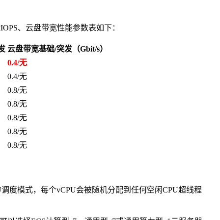
云盘IOPS、云盘带宽性能参数表如下：
发
云盘带宽基础/突发（Gbit/s）
0.4/无
0.4/无
0.8/无
0.8/无
0.8/无
0.8/无
0.8/无
定CPU调度模式，每个vCPU会被随机分配到任何空闲CPU超线程