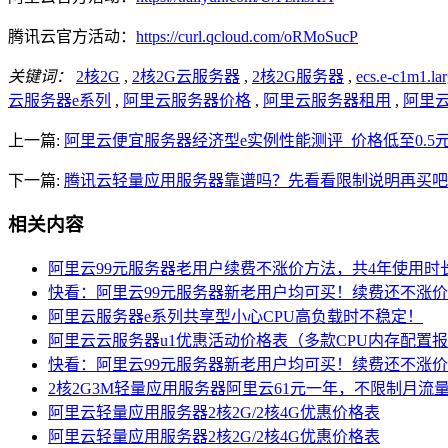
腾讯云官方活动：
https://curl.qcloud.com/oRMoSucP
关键词：
2核2G
,
2核2G云服务器
,
2核2G服务器
,
ecs.e-c1m1.la
云服务器e系列
,
阿里云服务器价格
,
阿里云服务器租用
,
阿里云
上一篇:
阿里云便宜服务器经济型e实例性能测评_价格低至0.5
下一篇:
腾讯云轻量应用服务器靠谱吗？先看看限制说明再买吧
相关内容
阿里云99元服务器老用户续费不涨价方法，共4年使用时
快看：阿里云99元服务器新老用户均可买！续费还不涨
阿里云服务器e系列共享型小心CPU高负载时不稳定！
阿里云云服务器u1优惠活动价格表（多款CPU内存配置
快看：阿里云99元服务器新老用户均可买！续费还不涨
2核2G3M轻量应用服务器阿里云61元一年，不限制月流
阿里云轻量应用服务器2核2G/2核4G优惠价格表
阿里云轻量应用服务器2核2G/2核4G优惠价格表