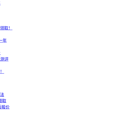
年
费领取！
一年
量
能测评
价！
法
领取
版报价