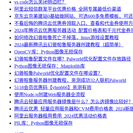
vs code怎么关闭侧边栏？
阿里云短信群发平台优惠价格_全网专属最低价渠道
京东云京美建站0基础做网站，可选600多免费模板，可
不看后悔的腾讯云优惠券领取入口、查看和代金券使用方
2024年腾讯云优惠服务器活动_配置价格表和千元代金券
如何修改幻兽帕鲁死亡不掉落，linux游戏设置教程
2024最新腾讯云幻兽帕鲁服务器创建教程（超简单）
OpenCV库：Python图像无损保存
幻兽帕鲁配置文件在哪？Palworld优化配置文件存放路径
Python图像无损保存：Matplotlib库
幻兽帕鲁Palworld优化配置文件在哪设置？
幻兽帕鲁服务器创建教程，亲测成功32人联机Palworld
5118会员优惠码【yhm666】亲测有效
使用Node.js创建Web服务器全流程
腾讯云轻量应用服务器镜像是什么？怎么选镜像比较好？
腾讯云优惠_轻量应用服务器和CVM费用价格表_2024新
阿里云服务器租用费用_2024优惠活动价格表
PIL库：Python图像无损保存