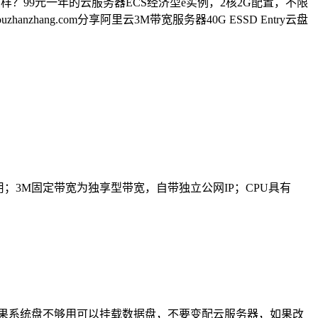
y云盘怎么样？99元一年的云服务器ECS经济型e实例，2核2G配置，不限
ang.com分享阿里云3M带宽服务器40G ESSD Entry云盘
中使用；3M固定带宽为独享型带宽，自带独立公网IP；CPU具有
云盘，如果系统盘不够用可以挂载数据盘，不要变配云服务器，如果改