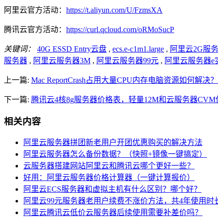
阿里云官方活动：
https://t.aliyun.com/U/FzmsXA
腾讯云官方活动：
https://curl.qcloud.com/oRMoSucP
关键词：
40G ESSD Entry云盘
,
ecs.e-c1m1.large
,
阿里云2G服
服务器
,
阿里云服务器3M
,
阿里云服务器99元
,
阿里云服务器e
上一篇:
Mac ReportCrash占用大量CPU内存电脑资源如何解决？
下一篇:
腾讯云4核8g服务器价格表，轻量12M和云服务器CV
相关内容
阿里云服务器拼团新老用户开团优惠购买的解决方法
阿里云服务器怎么备份数据？（快照+镜像一键搞定）
云服务器搭建网站阿里云和腾讯云哪个更好一些？
好用：阿里云服务器价格计算器（一键计算报价）
阿里云ECS服务器和虚拟主机有什么区别？哪个好？
阿里云99元服务器老用户续费不涨价方法，共4年使用时
阿里云腾讯云低价云服务器后续使用需要补差价吗？