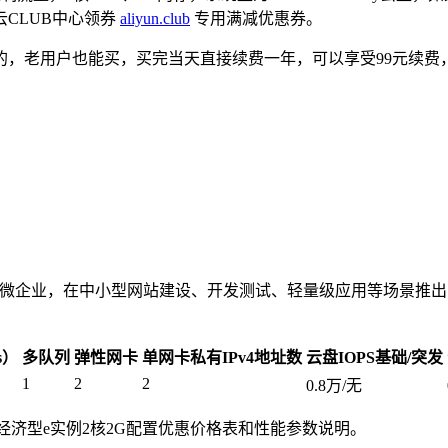
CLUB中心领券
aliyun.club
专用满减优惠券。
的，老用户也能买，买完当天直接续费一年，可以享受99元续费
，在中小型网站建设、开发测试、轻量级应用等场景推出的全新入门级云服
：
s）
多队列
弹性网卡
单网卡私有IPv4地址数
云盘IOPS基础/突发
1
2
2
0.8万/无
务器ECS经济型e实例2核2G配置优惠价格表和性能参数说明。