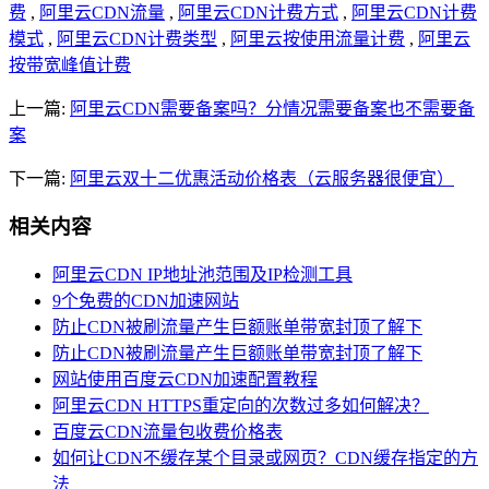
费
,
阿里云CDN流量
,
阿里云CDN计费方式
,
阿里云CDN计费
模式
,
阿里云CDN计费类型
,
阿里云按使用流量计费
,
阿里云
按带宽峰值计费
上一篇:
阿里云CDN需要备案吗？分情况需要备案也不需要备
案
下一篇:
阿里云双十二优惠活动价格表（云服务器很便宜）
相关内容
阿里云CDN IP地址池范围及IP检测工具
9个免费的CDN加速网站
防止CDN被刷流量产生巨额账单带宽封顶了解下
防止CDN被刷流量产生巨额账单带宽封顶了解下
网站使用百度云CDN加速配置教程
阿里云CDN HTTPS重定向的次数过多如何解决？
百度云CDN流量包收费价格表
如何让CDN不缓存某个目录或网页？CDN缓存指定的方
法