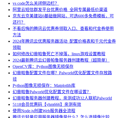
vs code怎么关闭侧边栏？
阿里云短信群发平台优惠价格_全网专属最低价渠道
京东云京美建站0基础做网站，可选600多免费模板，可
还行？
不看后悔的腾讯云优惠券领取入口、查看和代金券使用
方法
2024年腾讯云优惠服务器活动_配置价格表和千元代金券
领取
如何修改幻兽帕鲁死亡不掉落，linux游戏设置教程
2024最新腾讯云幻兽帕鲁服务器创建教程（超简单）
OpenCV库：Python图像无损保存
幻兽帕鲁配置文件在哪？Palworld优化配置文件存放路
径
Python图像无损保存：Matplotlib库
幻兽帕鲁Palworld优化配置文件在哪设置？
幻兽帕鲁服务器创建教程，亲测成功32人联机Palworld
5118会员优惠码【yhm666】亲测有效
使用Node.js创建Web服务器全流程
腾讯云轻量应用服务器镜像是什么？怎么选镜像比较