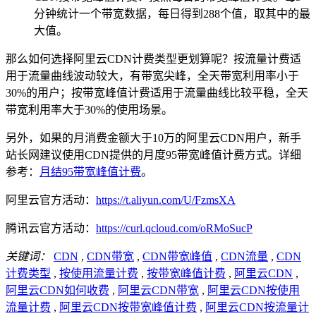
分钟统计一个带宽数据，每日得到288个值，取其中的最
大值。
那么如何选择阿里云CDN计费类型更划算呢？按流量计费适
用于流量曲线波动较大，有带宽尖峰，全天带宽利用率小于
30%的用户；按带宽峰值计费适用于流量曲线比较平稳，全天
带宽利用率大于30%的使用场景。
另外，如果的月消费金额大于10万的阿里云CDN用户，新手
站长网建议使用CDN提供的月度95带宽峰值计费方式。详细
参考：
月结95带宽峰值计费
。
阿里云官方活动：
https://t.aliyun.com/U/FzmsXA
腾讯云官方活动：
https://curl.qcloud.com/oRMoSucP
关键词：
CDN
,
CDN带宽
,
CDN带宽峰值
,
CDN流量
,
CDN
计费类型
,
按使用流量计费
,
按带宽峰值计费
,
阿里云CDN
,
阿里云CDN如何收费
,
阿里云CDN带宽
,
阿里云CDN按使用
流量计费
,
阿里云CDN按带宽峰值计费
,
阿里云CDN按流量计