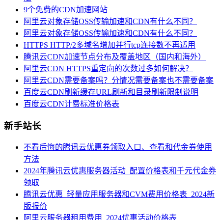
9个免费的CDN加速网站
阿里云对象存储OSS传输加速和CDN有什么不同？
阿里云对象存储OSS传输加速和CDN有什么不同？
HTTPS HTTP/2多域名增加并行tcp连接数不再适用
腾讯云CDN加速节点分布及覆盖地区（国内和海外）
阿里云CDN HTTPS重定向的次数过多如何解决？
阿里云CDN需要备案吗？分情况需要备案也不需要备案
百度云CDN刷新缓存URL刷新和目录刷新限制说明
百度云CDN计费标准价格表
新手站长
不看后悔的腾讯云优惠券领取入口、查看和代金券使用
方法
2024年腾讯云优惠服务器活动_配置价格表和千元代金券
领取
腾讯云优惠_轻量应用服务器和CVM费用价格表_2024新
版报价
阿里云服务器租用费用_2024优惠活动价格表