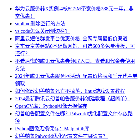
华为云服务器X实例-4核8G5M带宽价格288元一年，非
常优惠！
sublime删除空行的方法
vs code怎么关闭侧边栏？
阿里云短信群发平台优惠价格_全网专属最低价渠道
京东云京美建站0基础做网站，可选600多免费模板，可
还行？
不看后悔的腾讯云优惠券领取入口、查看和代金券使用
方法
2024年腾讯云优惠服务器活动_配置价格表和千元代金券
领取
如何修改幻兽帕鲁死亡不掉落，linux游戏设置教程
2024最新腾讯云幻兽帕鲁服务器创建教程（超简单）
OpenCV库：Python图像无损保存
幻兽帕鲁配置文件在哪？Palworld优化配置文件存放路
径
Python图像无损保存：Matplotlib库
幻兽帕鲁Palworld优化配置文件在哪设置？