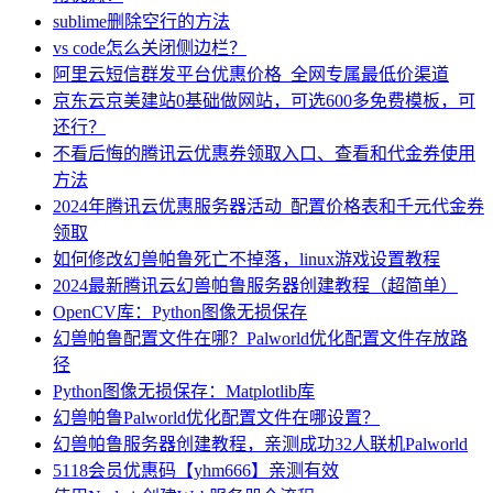
sublime删除空行的方法
vs code怎么关闭侧边栏？
阿里云短信群发平台优惠价格_全网专属最低价渠道
京东云京美建站0基础做网站，可选600多免费模板，可
还行？
不看后悔的腾讯云优惠券领取入口、查看和代金券使用
方法
2024年腾讯云优惠服务器活动_配置价格表和千元代金券
领取
如何修改幻兽帕鲁死亡不掉落，linux游戏设置教程
2024最新腾讯云幻兽帕鲁服务器创建教程（超简单）
OpenCV库：Python图像无损保存
幻兽帕鲁配置文件在哪？Palworld优化配置文件存放路
径
Python图像无损保存：Matplotlib库
幻兽帕鲁Palworld优化配置文件在哪设置？
幻兽帕鲁服务器创建教程，亲测成功32人联机Palworld
5118会员优惠码【yhm666】亲测有效