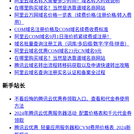
阿里云域名转入需要多少时间？域名转入时效说明
在哪里购买域名？当然是选靠谱域名商网站
阿里云万网域名价格一览表（续费价格/注册价格/转入费
用）
COM域名注册价格及COM域名续费收费标准
阿里云COM域名9月1日涨价抓紧续费或注册！
域名批量查询注册工具（词库/多后缀/数字/字母/拼音）
阿里云域名优惠COM域名23元CN域名9元
在哪里购买域名？当然是选靠谱域名商网站
腾讯云域名转出流程转移码获取以及申请快速转出攻略
阿里云域名查询注册实名认证和备案全过程
新手站长
不看后悔的腾讯云优惠券领取入口、查看和代金券使用
方法
2024年腾讯云优惠服务器活动_配置价格表和千元代金券
领取
腾讯云优惠_轻量应用服务器和CVM费用价格表_2024新