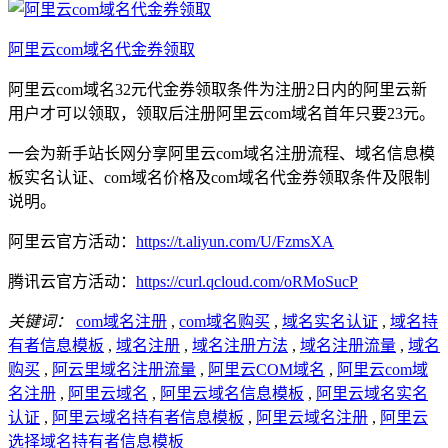
阿里云com域名代金券领取
阿里云com域名32元代金券领取条件为注册2日内的阿里云新
用户才可以领取，领取后注册阿里云com域名首年只要23元。
一会为新手站长网分享阿里云com域名注册流程、域名信息模
板实名认证、com域名价格及com域名代金券领取条件及限制
说明。
阿里云官方活动：
https://t.aliyun.com/U/FzmsXA
腾讯云官方活动：
https://curl.qcloud.com/oRMoSucP
关键词：
com域名注册
,
com域名购买
,
域名实名认证
,
域名持
有者信息模板
,
域名注册
,
域名注册方法
,
域名注册流量
,
域名
购买
,
阿云里域名注册流量
,
阿里云COM域名
,
阿里云com域
名注册
,
阿里云域名
,
阿里云域名信息模板
,
阿里云域名实名
认证
,
阿里云域名持有者信息模板
,
阿里云域名注册
,
阿里云
选择域名持有者信息模板