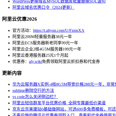
WordPress更换域名MySQL数据库批量替换SQL语句
阿里云域名优惠口令（2024更新）
阿里云优惠2026
官方活动：
https://t.aliyun.com/U/FzmsXA
阿里云200M轻量服务器38元一年
阿里云ECS服务器新老同享99元一年
阿里云企业2核4G5M服务器199元一年
阿里云香港服务器25元1个月起
优惠券：
aly.wiki
免费领取阿里云折扣券和代金券
更新内容
华为云服务器X实例-4核8G5M带宽价格288元一年，非
sublime删除空行的方法
vs code怎么关闭侧边栏？
阿里云短信群发平台优惠价格_全网专属最低价渠道
京东云京美建站0基础做网站，可选600多免费模板，可
不看后悔的腾讯云优惠券领取入口、查看和代金券使用方