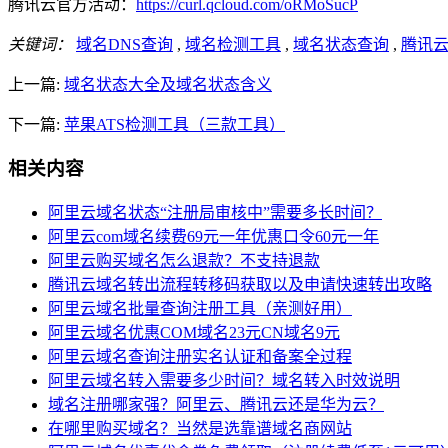
腾讯云官方活动：
https://curl.qcloud.com/oRMoSucP
关键词：
域名DNS查询
,
域名检测工具
,
域名状态查询
,
腾讯
上一篇:
域名状态大全及域名状态含义
下一篇:
苹果ATS检测工具（三款工具）
相关内容
阿里云域名状态“注册局审核中”需要多长时间？
阿里云com域名续费69元一年优惠口令60元一年
阿里云购买域名怎么退款？不支持退款
腾讯云域名转出流程转移码获取以及申请快速转出攻略
阿里云域名批量查询注册工具（亲测好用）
阿里云域名优惠COM域名23元CN域名9元
阿里云域名查询注册实名认证和备案全过程
阿里云域名转入需要多少时间？域名转入时效说明
域名注册哪家强？阿里云、腾讯云还是华为云？
在哪里购买域名？当然是选靠谱域名商网站