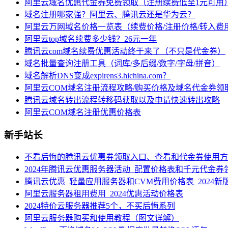
阿里云域名优惠代金券免费领取（注册续费低至1元可用
域名注册哪家强？阿里云、腾讯云还是华为云？
阿里云万网域名价格一览表（续费价格/注册价格/转入费
阿里云top域名续费多少钱？26元一年
腾讯云com域名续费优惠活动终于来了（不只是代金券）
域名批量查询注册工具（词库/多后缀/数字/字母/拼音）
域名解析DNS变成expirens3.hichina.com？
阿里云COM域名注册流程攻略/购买价格及域名代金券领
腾讯云域名转出流程转移码获取以及申请快速转出攻略
阿里云COM域名注册优惠价格表
新手站长
不看后悔的腾讯云优惠券领取入口、查看和代金券使用方
2024年腾讯云优惠服务器活动_配置价格表和千元代金券
腾讯云优惠_轻量应用服务器和CVM费用价格表_2024新
阿里云服务器租用费用_2024优惠活动价格表
2024特价云服务器推荐5个，不买后悔系列
阿里云服务器购买和使用教程（图文详解）