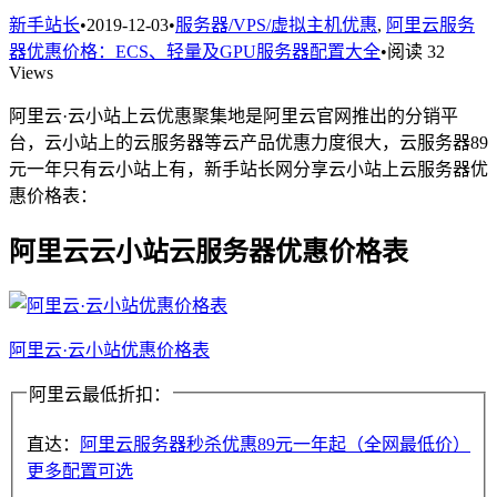
新手站长
•
2019-12-03
•
服务器/VPS/虚拟主机优惠
,
阿里云服务
器优惠价格：ECS、轻量及GPU服务器配置大全
•
阅读 32
Views
阿里云·云小站上云优惠聚集地是阿里云官网推出的分销平
台，云小站上的云服务器等云产品优惠力度很大，云服务器89
元一年只有云小站上有，新手站长网分享云小站上云服务器优
惠价格表：
阿里云云小站云服务器优惠价格表
阿里云·云小站优惠价格表
阿里云最低折扣：
直达：
阿里云服务器秒杀优惠89元一年起（全网最低价）
更多配置可选