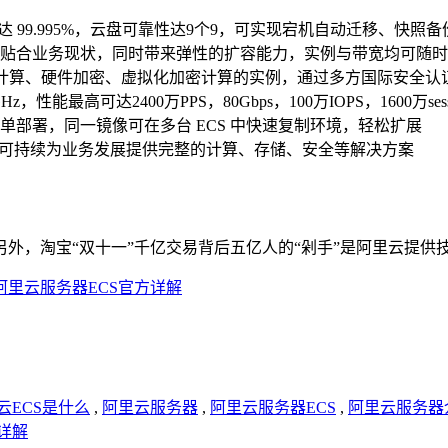
达 99.995%，云盘可靠性达9个9，可实现宕机自动迁移、快照备
贴合业务现状，同时带来弹性的扩容能力，实例与带宽均可随时
信计算、硬件加密、虚拟化加密计算的实例，通过多方国际安全认证
性能最高可达2400万PPS，80Gbps，100万IOPS，1600万sess
部署，同一镜像可在多台 ECS 中快速复制环境，轻松扩展
，可持续为业务发展提供完整的计算、存储、安全等解决方案
外，淘宝“双十一”千亿交易背后五亿人的“剁手”是阿里云提供
阿里云服务器ECS官方详解
云ECS是什么
,
阿里云服务器
,
阿里云服务器ECS
,
阿里云服务器
详解