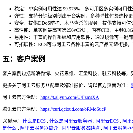
稳定：单实例可用性达 99.975%，多可用区多实例可用性
弹性：支持分钟级别创建千台实例，多种弹性付费选择更
安全：提供DDoS防护、木马查杀等服务，提供支持可
高性能：单实例最高可选256vCPU ，内存6TB，主频3.8GHz，
易用性：丰富的操作系统和应用软件，通过镜像可一键简单
可拓展性：ECS可与阿里云各种丰富的云产品无缝衔接
五：客户案例
客户案例包括新浪微博、火花思维、汇量科技、驻云科技等，另
更多关于阿里云服务器配置及精准报价，请以官方页面为准：
阿里云官方活动：
https://t.aliyun.com/U/FzmsXA
腾讯云官方活动：
https://curl.qcloud.com/oRMoSucP
关键词：
什么是ECS
,
什么是阿里云服务器
,
阿里云ECS
,
阿里
是什么
,
阿里云服务器简介
,
阿里云服务器缺点
,
阿里云服务器