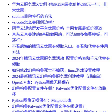
华为云服务器X实例-4核8G5M带宽价格288元一年，非
常优惠！
sublime删除空行的方法
vs code怎么关闭侧边栏？
阿里云短信群发平台优惠价格_全网专属最低价渠道
京东云京美建站0基础做网站，可选600多免费模板，可
还行？
不看后悔的腾讯云优惠券领取入口、查看和代金券使用
方法
2024年腾讯云优惠服务器活动_配置价格表和千元代金券
领取
如何修改幻兽帕鲁死亡不掉落，linux游戏设置教程
2024最新腾讯云幻兽帕鲁服务器创建教程（超简单）
OpenCV库：Python图像无损保存
幻兽帕鲁配置文件在哪？Palworld优化配置文件存放路
径
Python图像无损保存：Matplotlib库
幻兽帕鲁Palworld优化配置文件在哪设置？