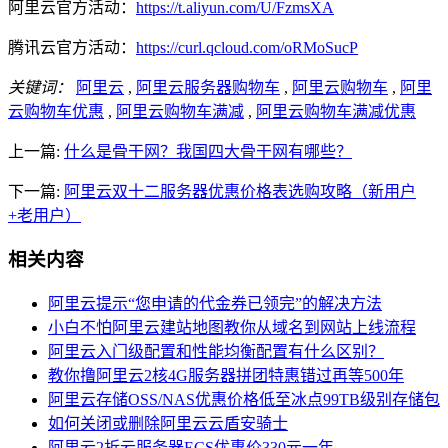
阿里云官方活动：
https://t.aliyun.com/U/FzmsXA
腾讯云官方活动：
https://curl.qcloud.com/oRMoSucP
关键词：
阿里云
,
阿里云服务器购物车
,
阿里云购物车
,
阿里
云购物车优惠
,
阿里云购物车满减
,
阿里云购物车满减优惠
上一篇:
什么是骨干网？我国四大骨干网有哪些？
下一篇:
阿里云双十二服务器优惠价格表选购攻略（新用户
+老用户）
相关内容
阿里云提示“您申请的代金券已领完”的解决方法
小白不怕阿里云建站地图教你从域名到网站上线流程
阿里云入门级配置和性能均衡配置有什么区别？
教你撸阿里云2核4G服务器拼团特惠错过再等500年
阿里云存储OSS/NAS优惠价格低至冰点99TB级别存储包
如何关闭或删除阿里云云盾安骑士
阿里云2折云服务器ECS优惠价330元一年