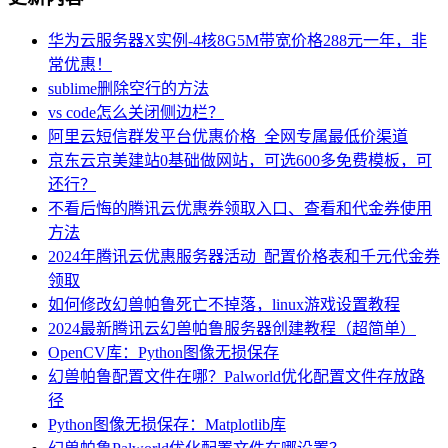
华为云服务器X实例-4核8G5M带宽价格288元一年，非
常优惠！
sublime删除空行的方法
vs code怎么关闭侧边栏？
阿里云短信群发平台优惠价格_全网专属最低价渠道
京东云京美建站0基础做网站，可选600多免费模板，可
还行？
不看后悔的腾讯云优惠券领取入口、查看和代金券使用
方法
2024年腾讯云优惠服务器活动_配置价格表和千元代金券
领取
如何修改幻兽帕鲁死亡不掉落，linux游戏设置教程
2024最新腾讯云幻兽帕鲁服务器创建教程（超简单）
OpenCV库：Python图像无损保存
幻兽帕鲁配置文件在哪？Palworld优化配置文件存放路
径
Python图像无损保存：Matplotlib库