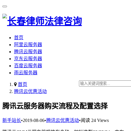
首页
阿里云服务器
腾讯云服务器
京东云服务器
百度云服务器
雨云服务器
首页
腾讯云优惠活动
腾讯云服务器购买流程及配置选择
新手站长
•
2019-08-06
•
腾讯云优惠活动
•
阅读 24 Views