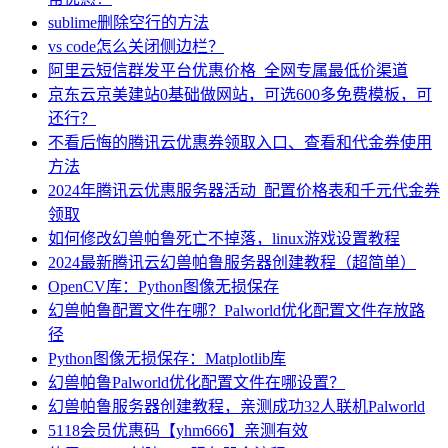
sublime删除空行的方法
vs code怎么关闭侧边栏？
阿里云短信群发平台优惠价格_全网专属最低价渠道
京东云京美建站0基础做网站，可选600多免费模板，可
还行？
不看后悔的腾讯云优惠券领取入口、查看和代金券使用
方法
2024年腾讯云优惠服务器活动_配置价格表和千元代金券
领取
如何修改幻兽帕鲁死亡不掉落，linux游戏设置教程
2024最新腾讯云幻兽帕鲁服务器创建教程（超简单）
OpenCV库：Python图像无损保存
幻兽帕鲁配置文件在哪？Palworld优化配置文件存放路
径
Python图像无损保存：Matplotlib库
幻兽帕鲁Palworld优化配置文件在哪设置？
幻兽帕鲁服务器创建教程，亲测成功32人联机Palworld
5118会员优惠码【yhm666】亲测有效