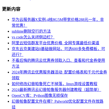
更新内容
华为云服务器X实例-4核8G5M带宽价格288元一年，非
常优惠！
sublime删除空行的方法
vs code怎么关闭侧边栏？
阿里云短信群发平台优惠价格_全网专属最低价渠道
京东云京美建站0基础做网站，可选600多免费模板，可
还行？
不看后悔的腾讯云优惠券领取入口、查看和代金券使用
方法
2024年腾讯云优惠服务器活动_配置价格表和千元代金券
领取
如何修改幻兽帕鲁死亡不掉落，linux游戏设置教程
2024最新腾讯云幻兽帕鲁服务器创建教程（超简单）
OpenCV库：Python图像无损保存
幻兽帕鲁配置文件在哪？Palworld优化配置文件存放路
径