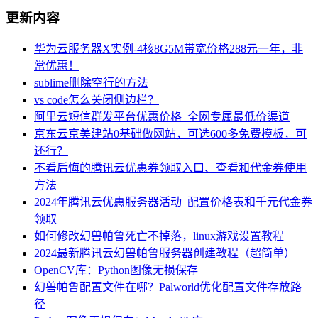
更新内容
华为云服务器X实例-4核8G5M带宽价格288元一年，非
常优惠！
sublime删除空行的方法
vs code怎么关闭侧边栏？
阿里云短信群发平台优惠价格_全网专属最低价渠道
京东云京美建站0基础做网站，可选600多免费模板，可
还行？
不看后悔的腾讯云优惠券领取入口、查看和代金券使用
方法
2024年腾讯云优惠服务器活动_配置价格表和千元代金券
领取
如何修改幻兽帕鲁死亡不掉落，linux游戏设置教程
2024最新腾讯云幻兽帕鲁服务器创建教程（超简单）
OpenCV库：Python图像无损保存
幻兽帕鲁配置文件在哪？Palworld优化配置文件存放路
径