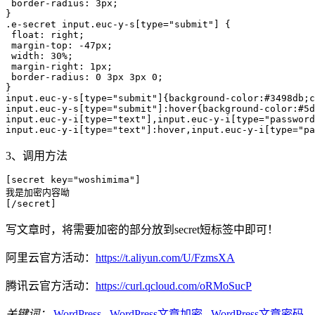
 border-radius: 3px;

}

.e-secret input.euc-y-s[type="submit"] {

 float: right;

 margin-top: -47px;

 width: 30%;

 margin-right: 1px;

 border-radius: 0 3px 3px 0;

}

input.euc-y-s[type="submit"]{background-color:#3498db;c
input.euc-y-s[type="submit"]:hover{background-color:#5d
input.euc-y-i[type="text"],input.euc-y-i[type="password
input.euc-y-i[type="text"]:hover,input.euc-y-i[type="pa
3、调用方法
[secret key="woshimima"]

我是加密内容呦

[/secret]
写文章时，将需要加密的部分放到secret短标签中即可！
阿里云官方活动：
https://t.aliyun.com/U/FzmsXA
腾讯云官方活动：
https://curl.qcloud.com/oRMoSucP
关键词：
WordPress
,
WordPress文章加密
,
WordPress文章密码