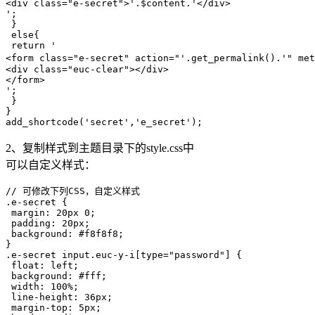
<div class="e-secret">'.$content.'</div>

';

 }

 else{

 return '

<form class="e-secret" action="'.get_permalink().'" m
<div class="euc-clear"></div>

</form>

';

 }

}

add_shortcode('secret','e_secret');
2、复制样式到主题目录下的style.css中
可以自定义样式：
// 可修改下列CSS，自定义样式

.e-secret {

 margin: 20px 0;

 padding: 20px;

 background: #f8f8f8;

}

.e-secret input.euc-y-i[type="password"] {

 float: left;

 background: #fff;

 width: 100%;

 line-height: 36px;

 margin-top: 5px;
