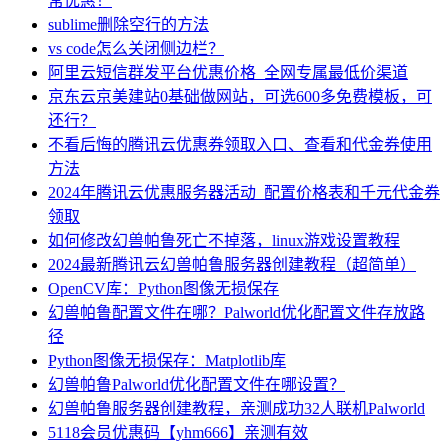
常优惠！
sublime删除空行的方法
vs code怎么关闭侧边栏？
阿里云短信群发平台优惠价格_全网专属最低价渠道
京东云京美建站0基础做网站，可选600多免费模板，可
还行？
不看后悔的腾讯云优惠券领取入口、查看和代金券使用
方法
2024年腾讯云优惠服务器活动_配置价格表和千元代金券
领取
如何修改幻兽帕鲁死亡不掉落，linux游戏设置教程
2024最新腾讯云幻兽帕鲁服务器创建教程（超简单）
OpenCV库：Python图像无损保存
幻兽帕鲁配置文件在哪？Palworld优化配置文件存放路
径
Python图像无损保存：Matplotlib库
幻兽帕鲁Palworld优化配置文件在哪设置？
幻兽帕鲁服务器创建教程，亲测成功32人联机Palworld
5118会员优惠码【yhm666】亲测有效