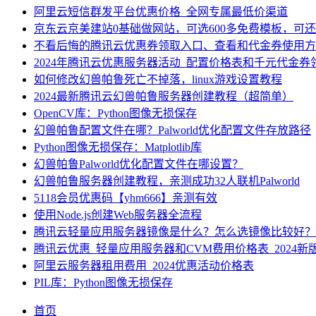
阿里云短信群发平台优惠价格_全网专属最低价渠道
京东云京美建站0基础做网站，可选600多免费模板，可
不看后悔的腾讯云优惠券领取入口、查看和代金券使用方
2024年腾讯云优惠服务器活动_配置价格表和千元代金券
如何修改幻兽帕鲁死亡不掉落，linux游戏设置教程
2024最新腾讯云幻兽帕鲁服务器创建教程（超简单）
OpenCV库：Python图像无损保存
幻兽帕鲁配置文件在哪？Palworld优化配置文件存放路径
Python图像无损保存：Matplotlib库
幻兽帕鲁Palworld优化配置文件在哪设置？
幻兽帕鲁服务器创建教程，亲测成功32人联机Palworld
5118会员优惠码【yhm666】亲测有效
使用Node.js创建Web服务器全流程
腾讯云轻量应用服务器镜像是什么？怎么选镜像比较好？
腾讯云优惠_轻量应用服务器和CVM费用价格表_2024新
阿里云服务器租用费用_2024优惠活动价格表
PIL库：Python图像无损保存
首页