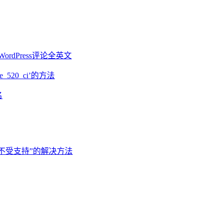
WordPress评论全英文
de_520_ci’的方法
名
型不受支持”的解决方法