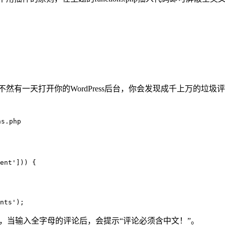
不然有一天打开你的WordPress后台，你会发现成千上万的垃圾评
s.php
ent'])) {  

nts');
下测试，当输入全字母的评论后，会提示“评论必须含中文！”。