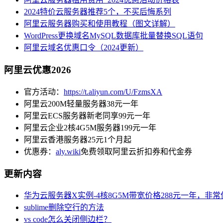
2024特价云服务器推荐5个，不买后悔系列
阿里云服务器购买和使用教程（图文详解）
WordPress更换域名MySQL数据库批量替换SQL语句
阿里云域名优惠口令（2024更新）
阿里云优惠2026
官方活动：
https://t.aliyun.com/U/FzmsXA
阿里云200M轻量服务器38元一年
阿里云ECS服务器新老同享99元一年
阿里云企业2核4G5M服务器199元一年
阿里云香港服务器25元1个月起
优惠券：
aly.wiki
免费领取阿里云折扣券和代金券
更新内容
华为云服务器X实例-4核8G5M带宽价格288元一年，非
sublime删除空行的方法
vs code怎么关闭侧边栏？