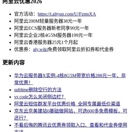
阿里云优惠2026
官方活动：
https://t.aliyun.com/U/FzmsXA
阿里云200M轻量服务器38元一年
阿里云ECS服务器新老同享99元一年
阿里云企业2核4G5M服务器199元一年
阿里云香港服务器25元1个月起
优惠券：
aly.wiki
免费领取阿里云折扣券和代金券
更新内容
华为云服务器X实例-4核8G5M带宽价格288元一年，非
常优惠！
sublime删除空行的方法
vs code怎么关闭侧边栏？
阿里云短信群发平台优惠价格_全网专属最低价渠道
京东云京美建站0基础做网站，可选600多免费模板，可
还行？
不看后悔的腾讯云优惠券领取入口、查看和代金券使用