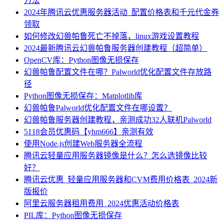
方法
2024年腾讯云优惠服务器活动_配置价格表和千元代金券
领取
如何修改幻兽帕鲁死亡不掉落，linux游戏设置教程
2024最新腾讯云幻兽帕鲁服务器创建教程（超简单）
OpenCV库：Python图像无损保存
幻兽帕鲁配置文件在哪？Palworld优化配置文件存放路
径
Python图像无损保存：Matplotlib库
幻兽帕鲁Palworld优化配置文件在哪设置？
幻兽帕鲁服务器创建教程，亲测成功32人联机Palworld
5118会员优惠码【yhm666】亲测有效
使用Node.js创建Web服务器全流程
腾讯云轻量应用服务器镜像是什么？怎么选镜像比较
好？
腾讯云优惠_轻量应用服务器和CVM费用价格表_2024新
版报价
阿里云服务器租用费用_2024优惠活动价格表
PIL库：Python图像无损保存