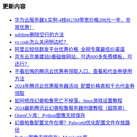
更新内容
华为云服务器X实例-4核8G5M带宽价格288元一年，非
常优惠！
sublime删除空行的方法
vs code怎么关闭侧边栏？
阿里云短信群发平台优惠价格_全网专属最低价渠道
京东云京美建站0基础做网站，可选600多免费模板，可
还行？
不看后悔的腾讯云优惠券领取入口、查看和代金券使用
方法
2024年腾讯云优惠服务器活动_配置价格表和千元代金券
领取
如何修改幻兽帕鲁死亡不掉落，linux游戏设置教程
2024最新腾讯云幻兽帕鲁服务器创建教程（超简单）
OpenCV库：Python图像无损保存
幻兽帕鲁配置文件在哪？Palworld优化配置文件存放路
径