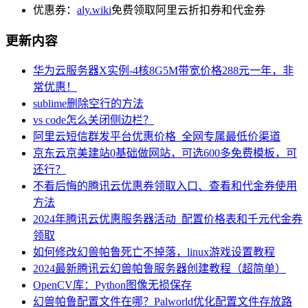
优惠券：
aly.wiki
免费领取阿里云折扣券和代金券
更新内容
华为云服务器X实例-4核8G5M带宽价格288元一年，非
常优惠！
sublime删除空行的方法
vs code怎么关闭侧边栏？
阿里云短信群发平台优惠价格_全网专属最低价渠道
京东云京美建站0基础做网站，可选600多免费模板，可
还行？
不看后悔的腾讯云优惠券领取入口、查看和代金券使用
方法
2024年腾讯云优惠服务器活动_配置价格表和千元代金券
领取
如何修改幻兽帕鲁死亡不掉落，linux游戏设置教程
2024最新腾讯云幻兽帕鲁服务器创建教程（超简单）
OpenCV库：Python图像无损保存
幻兽帕鲁配置文件在哪？Palworld优化配置文件存放路