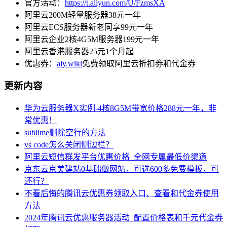
官方活动：
https://t.aliyun.com/U/FzmsXA
阿里云200M轻量服务器38元一年
阿里云ECS服务器新老同享99元一年
阿里云企业2核4G5M服务器199元一年
阿里云香港服务器25元1个月起
优惠券：
aly.wiki
免费领取阿里云折扣券和代金券
更新内容
华为云服务器X实例-4核8G5M带宽价格288元一年，非
常优惠！
sublime删除空行的方法
vs code怎么关闭侧边栏？
阿里云短信群发平台优惠价格_全网专属最低价渠道
京东云京美建站0基础做网站，可选600多免费模板，可
还行？
不看后悔的腾讯云优惠券领取入口、查看和代金券使用
方法
2024年腾讯云优惠服务器活动_配置价格表和千元代金券