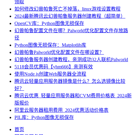
领取
如何修改幻兽帕鲁死亡不掉落，linux游戏设置教程
2024最新腾讯云幻兽帕鲁服务器创建教程（超简单）
OpenCV库：Python图像无损保存
幻兽帕鲁配置文件在哪？Palworld优化配置文件存放路
径
Python图像无损保存：Matplotlib库
幻兽帕鲁Palworld优化配置文件在哪设置？
幻兽帕鲁服务器创建教程，亲测成功32人联机Palworld
5118会员优惠码【yhm666】亲测有效
使用Node.js创建Web服务器全流程
腾讯云轻量应用服务器镜像是什么？怎么选镜像比较
好？
腾讯云优惠_轻量应用服务器和CVM费用价格表_2024新
版报价
阿里云服务器租用费用_2024优惠活动价格表
PIL库：Python图像无损保存
首页