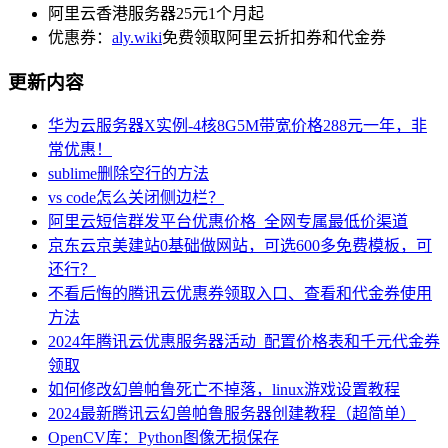
阿里云香港服务器25元1个月起
优惠券：
aly.wiki
免费领取阿里云折扣券和代金券
更新内容
华为云服务器X实例-4核8G5M带宽价格288元一年，非
常优惠！
sublime删除空行的方法
vs code怎么关闭侧边栏？
阿里云短信群发平台优惠价格_全网专属最低价渠道
京东云京美建站0基础做网站，可选600多免费模板，可
还行？
不看后悔的腾讯云优惠券领取入口、查看和代金券使用
方法
2024年腾讯云优惠服务器活动_配置价格表和千元代金券
领取
如何修改幻兽帕鲁死亡不掉落，linux游戏设置教程
2024最新腾讯云幻兽帕鲁服务器创建教程（超简单）
OpenCV库：Python图像无损保存