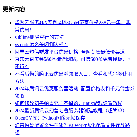
更新内容
华为云服务器X实例-4核8G5M带宽价格288元一年，非
常优惠！
sublime删除空行的方法
vs code怎么关闭侧边栏？
阿里云短信群发平台优惠价格_全网专属最低价渠道
京东云京美建站0基础做网站，可选600多免费模板，可
还行？
不看后悔的腾讯云优惠券领取入口、查看和代金券使用
方法
2024年腾讯云优惠服务器活动_配置价格表和千元代金券
领取
如何修改幻兽帕鲁死亡不掉落，linux游戏设置教程
2024最新腾讯云幻兽帕鲁服务器创建教程（超简单）
OpenCV库：Python图像无损保存
幻兽帕鲁配置文件在哪？Palworld优化配置文件存放路
径