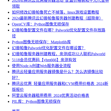
2024年腾讯云优惠服务器活动_配置价格表和千元代金券
领取
如何修改幻兽帕鲁死亡不掉落，linux游戏设置教程
2024最新腾讯云幻兽帕鲁服务器创建教程（超简单）
OpenCV库：Python图像无损保存
幻兽帕鲁配置文件在哪？Palworld优化配置文件存放路
径
Python图像无损保存：Matplotlib库
幻兽帕鲁Palworld优化配置文件在哪设置？
幻兽帕鲁服务器创建教程，亲测成功32人联机Palworld
5118会员优惠码【yhm666】亲测有效
使用Node.js创建Web服务器全流程
腾讯云轻量应用服务器镜像是什么？怎么选镜像比较
好？
腾讯云优惠_轻量应用服务器和CVM费用价格表_2024新
版报价
阿里云服务器租用费用_2024优惠活动价格表
PIL库：Python图像无损保存