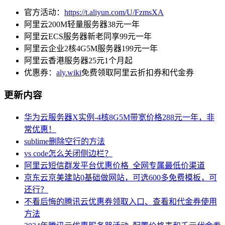
官方活动：
https://t.aliyun.com/U/FzmsXA
阿里云200M轻量服务器38元一年
阿里云ECS服务器新老同享99元一年
阿里云企业2核4G5M服务器199元一年
阿里云香港服务器25元1个月起
优惠券：
aly.wiki
免费领取阿里云折扣券和代金券
更新内容
华为云服务器X实例-4核8G5M带宽价格288元一年，非
常优惠！
sublime删除空行的方法
vs code怎么关闭侧边栏？
阿里云短信群发平台优惠价格_全网专属最低价渠道
京东云京美建站0基础做网站，可选600多免费模板，可
还行？
不看后悔的腾讯云优惠券领取入口、查看和代金券使用
方法