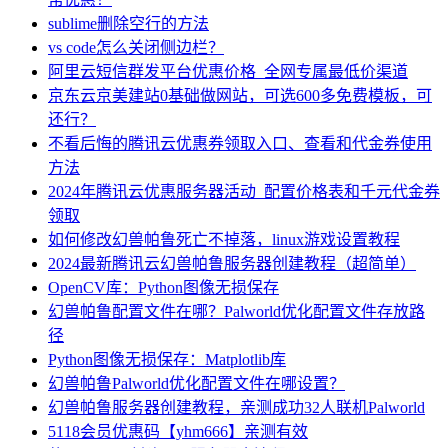
sublime删除空行的方法
vs code怎么关闭侧边栏？
阿里云短信群发平台优惠价格_全网专属最低价渠道
京东云京美建站0基础做网站，可选600多免费模板，可
还行？
不看后悔的腾讯云优惠券领取入口、查看和代金券使用
方法
2024年腾讯云优惠服务器活动_配置价格表和千元代金券
领取
如何修改幻兽帕鲁死亡不掉落，linux游戏设置教程
2024最新腾讯云幻兽帕鲁服务器创建教程（超简单）
OpenCV库：Python图像无损保存
幻兽帕鲁配置文件在哪？Palworld优化配置文件存放路
径
Python图像无损保存：Matplotlib库
幻兽帕鲁Palworld优化配置文件在哪设置？
幻兽帕鲁服务器创建教程，亲测成功32人联机Palworld
5118会员优惠码【yhm666】亲测有效