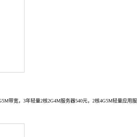
G5M带宽，3年轻量2核2G4M服务器540元，2核4G5M轻量应