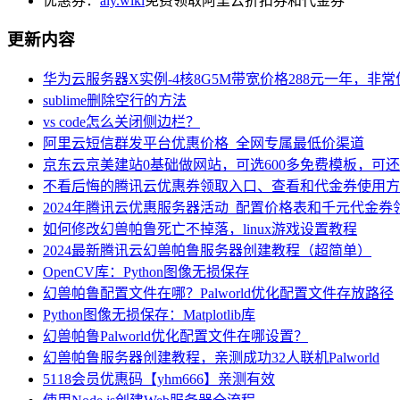
优惠券：
aly.wiki
免费领取阿里云折扣券和代金券
更新内容
华为云服务器X实例-4核8G5M带宽价格288元一年，非
sublime删除空行的方法
vs code怎么关闭侧边栏？
阿里云短信群发平台优惠价格_全网专属最低价渠道
京东云京美建站0基础做网站，可选600多免费模板，可
不看后悔的腾讯云优惠券领取入口、查看和代金券使用方
2024年腾讯云优惠服务器活动_配置价格表和千元代金券
如何修改幻兽帕鲁死亡不掉落，linux游戏设置教程
2024最新腾讯云幻兽帕鲁服务器创建教程（超简单）
OpenCV库：Python图像无损保存
幻兽帕鲁配置文件在哪？Palworld优化配置文件存放路径
Python图像无损保存：Matplotlib库
幻兽帕鲁Palworld优化配置文件在哪设置？
幻兽帕鲁服务器创建教程，亲测成功32人联机Palworld
5118会员优惠码【yhm666】亲测有效