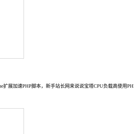
cache扩展加速PHP脚本，新手站长网来说说宝塔CPU负载高使用P