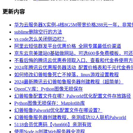
更新内容
华为云服务器X实例-4核8G5M带宽价格288元一年，非
sublime删除空行的方法
vs code怎么关闭侧边栏？
阿里云短信群发平台优惠价格_全网专属最低价渠道
京东云京美建站0基础做网站，可选600多免费模板，可
不看后悔的腾讯云优惠券领取入口、查看和代金券使用方
2024年腾讯云优惠服务器活动_配置价格表和千元代金券
如何修改幻兽帕鲁死亡不掉落，linux游戏设置教程
2024最新腾讯云幻兽帕鲁服务器创建教程（超简单）
OpenCV库：Python图像无损保存
幻兽帕鲁配置文件在哪？Palworld优化配置文件存放路径
Python图像无损保存：Matplotlib库
幻兽帕鲁Palworld优化配置文件在哪设置？
幻兽帕鲁服务器创建教程，亲测成功32人联机Palworld
5118会员优惠码【yhm666】亲测有效
使用Node.js创建Web服务器全流程