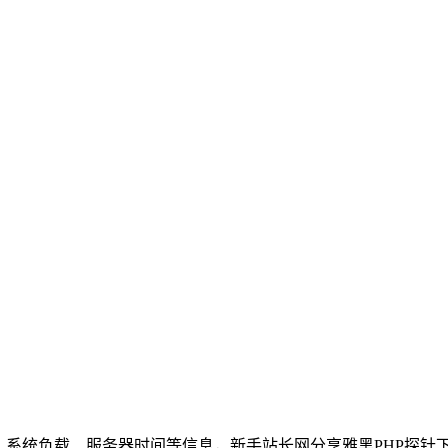
、系统负载、服务器时间等信息，新手站长网分享雅黑PHP探针