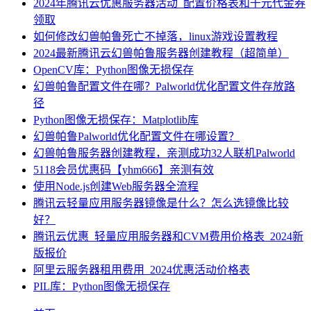
2024年腾讯云优惠服务器活动_配置价格表和千元代金券
领取
如何修改幻兽帕鲁死亡不掉落，linux游戏设置教程
2024最新腾讯云幻兽帕鲁服务器创建教程（超简单）
OpenCV库：Python图像无损保存
幻兽帕鲁配置文件在哪？Palworld优化配置文件存放路
径
Python图像无损保存：Matplotlib库
幻兽帕鲁Palworld优化配置文件在哪设置？
幻兽帕鲁服务器创建教程，亲测成功32人联机Palworld
5118会员优惠码【yhm666】亲测有效
使用Node.js创建Web服务器全流程
腾讯云轻量应用服务器镜像是什么？怎么选镜像比较
好？
腾讯云优惠_轻量应用服务器和CVM费用价格表_2024新
版报价
阿里云服务器租用费用_2024优惠活动价格表
PIL库：Python图像无损保存