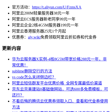
官方活动：
https://t.aliyun.com/U/FzmsXA
阿里云200M轻量服务器38元一年
阿里云ECS服务器新老同享99元一年
阿里云企业2核4G5M服务器199元一年
阿里云香港服务器25元1个月起
优惠券：
aly.wiki
免费领取阿里云折扣券和代金券
更新内容
华为云服务器X实例-4核8G5M带宽价格288元一年，非
常优惠！
sublime删除空行的方法
vs code怎么关闭侧边栏？
阿里云短信群发平台优惠价格_全网专属最低价渠道
京东云京美建站0基础做网站，可选600多免费模板，可
还行？
不看后悔的腾讯云优惠券领取入口、查看和代金券使用
方法