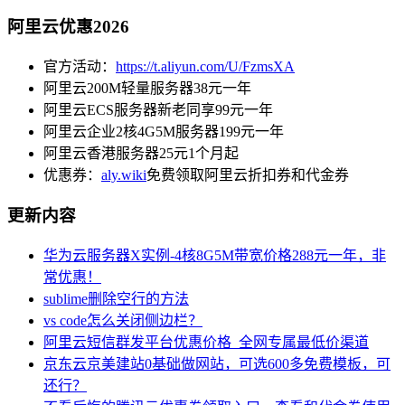
阿里云优惠2026
官方活动：
https://t.aliyun.com/U/FzmsXA
阿里云200M轻量服务器38元一年
阿里云ECS服务器新老同享99元一年
阿里云企业2核4G5M服务器199元一年
阿里云香港服务器25元1个月起
优惠券：
aly.wiki
免费领取阿里云折扣券和代金券
更新内容
华为云服务器X实例-4核8G5M带宽价格288元一年，非
常优惠！
sublime删除空行的方法
vs code怎么关闭侧边栏？
阿里云短信群发平台优惠价格_全网专属最低价渠道
京东云京美建站0基础做网站，可选600多免费模板，可
还行？