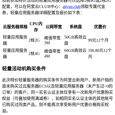
目前参加特价活动的轻量应用服务器可以选择2核4G或2核2G
配置，可以在阿里云CLUB中心：
aliyun.club
领取专属代金
券，轻量应用服务器详细配置及报价如下表：
CPU内
云服务器规格
公网带宽
系统盘
优惠价
存
轻量应用服务
50GB高效云
峰值带宽
2核2G
99元12个月
3M
器
盘
轻量应用服务
60GB高效云
196.80元12个
峰值带宽
2核4G
4M
器
盘
月
轻量活动机购买条件
此次特价轻量服务器的购买条件为阿里云新用户，新用户指的
是未购买过云服务器ECS以及轻量应用服务器（未产生过>0的
订单）的客户，同一实名认证主体仅享有一次新用户优惠购买
权益（可叠加使用满减券），如相同实名认证主体的其他账号
已购买过同类产品，则不能再次享受新用户优惠价格购买权
益。