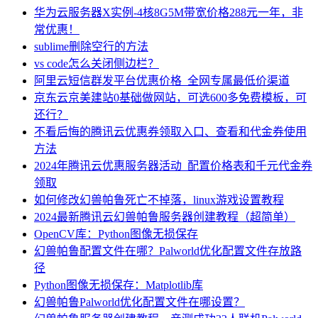
华为云服务器X实例-4核8G5M带宽价格288元一年，非
常优惠！
sublime删除空行的方法
vs code怎么关闭侧边栏？
阿里云短信群发平台优惠价格_全网专属最低价渠道
京东云京美建站0基础做网站，可选600多免费模板，可
还行？
不看后悔的腾讯云优惠券领取入口、查看和代金券使用
方法
2024年腾讯云优惠服务器活动_配置价格表和千元代金券
领取
如何修改幻兽帕鲁死亡不掉落，linux游戏设置教程
2024最新腾讯云幻兽帕鲁服务器创建教程（超简单）
OpenCV库：Python图像无损保存
幻兽帕鲁配置文件在哪？Palworld优化配置文件存放路
径
Python图像无损保存：Matplotlib库
幻兽帕鲁Palworld优化配置文件在哪设置？