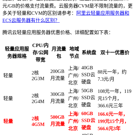
元/GB的价格支付流量费。云服务器CVM是不限制流量的，更
多关于轻量和CVM的区别请参考：
阿里云轻量应用服务器和
ECS云服务器有什么区别？
腾讯云轻量应用服务器优惠价格、详细配置如下表：
CPU/内
轻量应用服
月流量
地域
存/公网
系统盘
双十一优惠价
务器规格
包
节点
带宽
40GB
上海/
200GB
88元一年，约
2核
SSD云
轻量
广州/
月流量
2G3M
7.3元/月
硬盘
北京
50GB
上海/
108元一年，119
300GB
2核
SSD云
轻量
广州/
元15个月，
月流量
2G4M
硬盘
北京
366.6元三年
60GB
上海/
166.6元一年，
500GB
2核
SSD云
轻量
广州/
199元15个月，
月流量
4G5M
硬盘
北京
566.6元3年