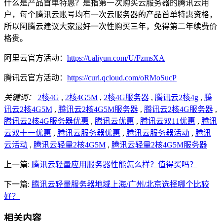
什么是产品首单特惠？是指第一次购买云服务器的腾讯云用
户，每个腾讯云账号均有一次云服务器的产品首单特惠资格，
所以阿腾云建议大家最好一次性购买三年，免得第二年续费价
格贵。
阿里云官方活动：
https://t.aliyun.com/U/FzmsXA
腾讯云官方活动：
https://curl.qcloud.com/oRMoSucP
关键词：
2核4G
,
2核4G5M
,
2核4G服务器
,
腾讯云2核4g
,
腾
讯云2核4G5M
,
腾讯云2核4G5M服务器
,
腾讯云2核4G服务器
,
腾讯云2核4G服务器优惠
,
腾讯云优惠
,
腾讯云双11优惠
,
腾讯
云双十一优惠
,
腾讯云服务器优惠
,
腾讯云服务器活动
,
腾讯
云活动
,
腾讯云轻量2核4G5M
,
腾讯云轻量2核4G5M服务器
上一篇:
腾讯云轻量应用服务器性能怎么样？值得买吗？
下一篇:
腾讯云轻量服务器地域上海/广州/北京选择哪个比较
好？
相关内容