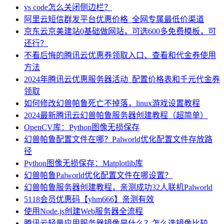
vs code怎么关闭侧边栏？
阿里云短信群发平台优惠价格_全网专属最低价渠道
京东云京美建站0基础做网站，可选600多免费模板，可
还行？
不看后悔的腾讯云优惠券领取入口、查看和代金券使用
方法
2024年腾讯云优惠服务器活动_配置价格表和千元代金券
领取
如何修改幻兽帕鲁死亡不掉落，linux游戏设置教程
2024最新腾讯云幻兽帕鲁服务器创建教程（超简单）
OpenCV库：Python图像无损保存
幻兽帕鲁配置文件在哪？Palworld优化配置文件存放路
径
Python图像无损保存：Matplotlib库
幻兽帕鲁Palworld优化配置文件在哪设置？
幻兽帕鲁服务器创建教程，亲测成功32人联机Palworld
5118会员优惠码【yhm666】亲测有效
使用Node.js创建Web服务器全流程
腾讯云轻量应用服务器镜像是什么？怎么选镜像比较