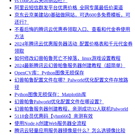
vs code怎么关闭侧边栏？
阿里云短信群发平台优惠价格_全网专属最低价渠道
京东云京美建站0基础做网站，可选600多免费模板，可
还行？
不看后悔的腾讯云优惠券领取入口、查看和代金券使用
方法
2024年腾讯云优惠服务器活动_配置价格表和千元代金券
领取
如何修改幻兽帕鲁死亡不掉落，linux游戏设置教程
2024最新腾讯云幻兽帕鲁服务器创建教程（超简单）
OpenCV库：Python图像无损保存
幻兽帕鲁配置文件在哪？Palworld优化配置文件存放路
径
Python图像无损保存：Matplotlib库
幻兽帕鲁Palworld优化配置文件在哪设置？
幻兽帕鲁服务器创建教程，亲测成功32人联机Palworld
5118会员优惠码【yhm666】亲测有效
使用Node.js创建Web服务器全流程
腾讯云轻量应用服务器镜像是什么？怎么选镜像比较