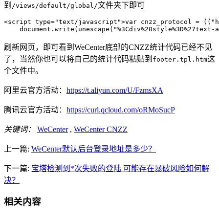
到
文件夹下即可
/views/default/global/
<script type="text/javascript">var cnzz_protocol = (("h
    document.write(unescape("%3Cdiv%20style%3D%27text-a
刷新网页，即可看到WeCenter底部的CNZZ统计代码已经不见
了，当然你也可以将自己的统计代码粘贴到
这
footer.tpl.htm
个文件中。
阿里云官方活动：
https://t.aliyun.com/U/FzmsXA
腾讯云官方活动：
https://curl.qcloud.com/oRMoSucP
关键词：
WeCenter
,
WeCenter CNZZ
上一篇:
WeCenter默认后台登录地址是多少？
下一篇:
宝塔检测到*次失败的登陆 可能存在暴破风险如何解
决？
相关内容