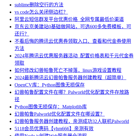
sublime删除空行的方法
vs code怎么关闭侧边栏？
阿里云短信群发平台优惠价格_全网专属最低价渠道
京东云京美建站0基础做网站，可选600多免费模板，可
还行？
不看后悔的腾讯云优惠券领取入口、查看和代金券使用
方法
2024年腾讯云优惠服务器活动_配置价格表和千元代金券
领取
如何修改幻兽帕鲁死亡不掉落，linux游戏设置教程
2024最新腾讯云幻兽帕鲁服务器创建教程（超简单）
OpenCV库：Python图像无损保存
幻兽帕鲁配置文件在哪？Palworld优化配置文件存放路
径
Python图像无损保存：Matplotlib库
幻兽帕鲁Palworld优化配置文件在哪设置？
幻兽帕鲁服务器创建教程，亲测成功32人联机Palworld
5118会员优惠码【yhm666】亲测有效
使用Node.js创建Web服务器全流程