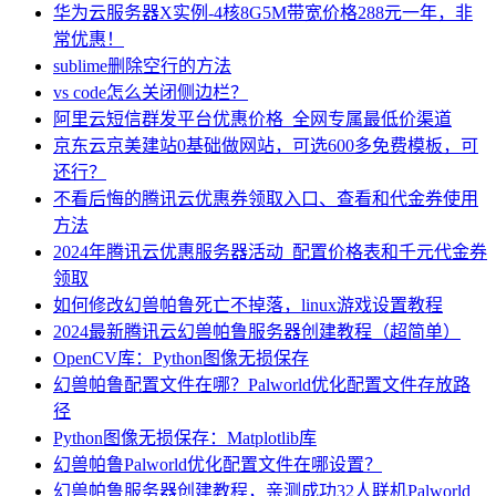
华为云服务器X实例-4核8G5M带宽价格288元一年，非
常优惠！
sublime删除空行的方法
vs code怎么关闭侧边栏？
阿里云短信群发平台优惠价格_全网专属最低价渠道
京东云京美建站0基础做网站，可选600多免费模板，可
还行？
不看后悔的腾讯云优惠券领取入口、查看和代金券使用
方法
2024年腾讯云优惠服务器活动_配置价格表和千元代金券
领取
如何修改幻兽帕鲁死亡不掉落，linux游戏设置教程
2024最新腾讯云幻兽帕鲁服务器创建教程（超简单）
OpenCV库：Python图像无损保存
幻兽帕鲁配置文件在哪？Palworld优化配置文件存放路
径
Python图像无损保存：Matplotlib库
幻兽帕鲁Palworld优化配置文件在哪设置？
幻兽帕鲁服务器创建教程，亲测成功32人联机Palworld