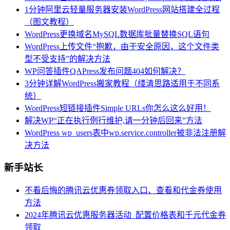
1分钟阿里云轻量服务器安装WordPress网站搭建全过程
（图文教程）
WordPress更换域名MySQL数据库批量替换SQL语句
WordPress上传文件“抱歉，由于安全原因，这个文件类
型不受支持”的解决方法
WP问答插件QAPress发布问题404如何解决？
3分钟详解WordPress搬家教程（缕清思路适用于不同系
统）
WordPress短链接插件Simple URLs你怎么这么好用！
解决WP“正在执行例行维护,请一分钟后回来”方法
WordPress wp_users表中wp.service.controller被非法注册解
决方法
新手站长
不看后悔的腾讯云优惠券领取入口、查看和代金券使用
方法
2024年腾讯云优惠服务器活动_配置价格表和千元代金券
领取