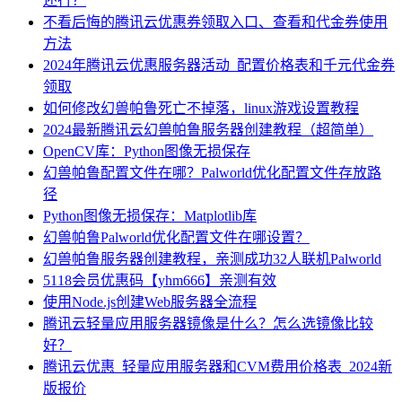
还行？
不看后悔的腾讯云优惠券领取入口、查看和代金券使用
方法
2024年腾讯云优惠服务器活动_配置价格表和千元代金券
领取
如何修改幻兽帕鲁死亡不掉落，linux游戏设置教程
2024最新腾讯云幻兽帕鲁服务器创建教程（超简单）
OpenCV库：Python图像无损保存
幻兽帕鲁配置文件在哪？Palworld优化配置文件存放路
径
Python图像无损保存：Matplotlib库
幻兽帕鲁Palworld优化配置文件在哪设置？
幻兽帕鲁服务器创建教程，亲测成功32人联机Palworld
5118会员优惠码【yhm666】亲测有效
使用Node.js创建Web服务器全流程
腾讯云轻量应用服务器镜像是什么？怎么选镜像比较
好？
腾讯云优惠_轻量应用服务器和CVM费用价格表_2024新
版报价