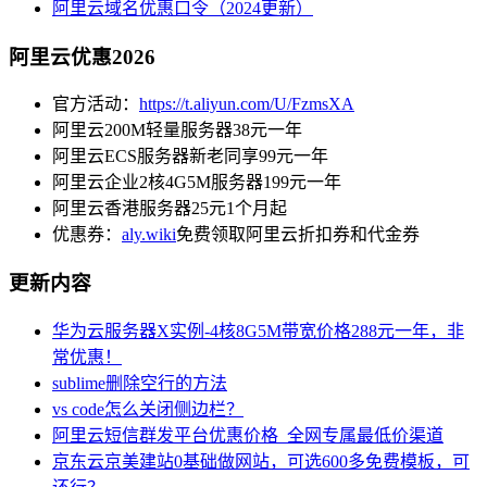
阿里云域名优惠口令（2024更新）
阿里云优惠2026
官方活动：
https://t.aliyun.com/U/FzmsXA
阿里云200M轻量服务器38元一年
阿里云ECS服务器新老同享99元一年
阿里云企业2核4G5M服务器199元一年
阿里云香港服务器25元1个月起
优惠券：
aly.wiki
免费领取阿里云折扣券和代金券
更新内容
华为云服务器X实例-4核8G5M带宽价格288元一年，非
常优惠！
sublime删除空行的方法
vs code怎么关闭侧边栏？
阿里云短信群发平台优惠价格_全网专属最低价渠道
京东云京美建站0基础做网站，可选600多免费模板，可