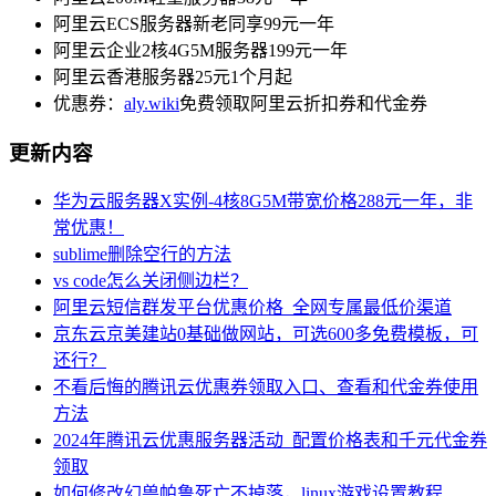
阿里云ECS服务器新老同享99元一年
阿里云企业2核4G5M服务器199元一年
阿里云香港服务器25元1个月起
优惠券：
aly.wiki
免费领取阿里云折扣券和代金券
更新内容
华为云服务器X实例-4核8G5M带宽价格288元一年，非
常优惠！
sublime删除空行的方法
vs code怎么关闭侧边栏？
阿里云短信群发平台优惠价格_全网专属最低价渠道
京东云京美建站0基础做网站，可选600多免费模板，可
还行？
不看后悔的腾讯云优惠券领取入口、查看和代金券使用
方法
2024年腾讯云优惠服务器活动_配置价格表和千元代金券
领取
如何修改幻兽帕鲁死亡不掉落，linux游戏设置教程