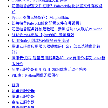
OpenCV库：Python图像无损保存
幻兽帕鲁配置文件在哪？Palworld优化配置文件存放路
径
Python图像无损保存：Matplotlib库
幻兽帕鲁Palworld优化配置文件在哪设置？
幻兽帕鲁服务器创建教程，亲测成功32人联机Palworld
5118会员优惠码【yhm666】亲测有效
使用Node.js创建Web服务器全流程
腾讯云轻量应用服务器镜像是什么？怎么选镜像比较
好？
腾讯云优惠_轻量应用服务器和CVM费用价格表_2024新
版报价
阿里云服务器租用费用_2024优惠活动价格表
PIL库：Python图像无损保存
首页
阿里云服务器
腾讯云服务器
京东云服务器