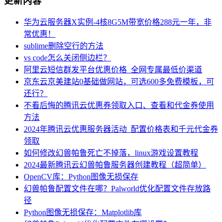
更新内容
华为云服务器X实例-4核8G5M带宽价格288元一年，非
常优惠！
sublime删除空行的方法
vs code怎么关闭侧边栏？
阿里云短信群发平台优惠价格_全网专属最低价渠道
京东云京美建站0基础做网站，可选600多免费模板，可
还行？
不看后悔的腾讯云优惠券领取入口、查看和代金券使用
方法
2024年腾讯云优惠服务器活动_配置价格表和千元代金券
领取
如何修改幻兽帕鲁死亡不掉落，linux游戏设置教程
2024最新腾讯云幻兽帕鲁服务器创建教程（超简单）
OpenCV库：Python图像无损保存
幻兽帕鲁配置文件在哪？Palworld优化配置文件存放路
径
Python图像无损保存：Matplotlib库