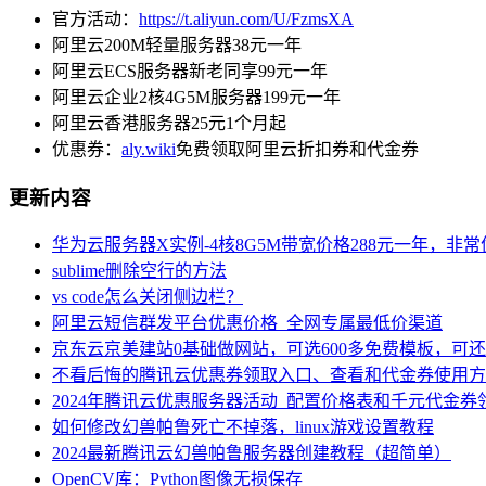
官方活动：
https://t.aliyun.com/U/FzmsXA
阿里云200M轻量服务器38元一年
阿里云ECS服务器新老同享99元一年
阿里云企业2核4G5M服务器199元一年
阿里云香港服务器25元1个月起
优惠券：
aly.wiki
免费领取阿里云折扣券和代金券
更新内容
华为云服务器X实例-4核8G5M带宽价格288元一年，非
sublime删除空行的方法
vs code怎么关闭侧边栏？
阿里云短信群发平台优惠价格_全网专属最低价渠道
京东云京美建站0基础做网站，可选600多免费模板，可
不看后悔的腾讯云优惠券领取入口、查看和代金券使用方
2024年腾讯云优惠服务器活动_配置价格表和千元代金券
如何修改幻兽帕鲁死亡不掉落，linux游戏设置教程
2024最新腾讯云幻兽帕鲁服务器创建教程（超简单）
OpenCV库：Python图像无损保存