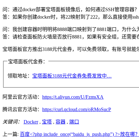
问：通过docker部署宝塔面板镜像后，如何通过SSH管理容器
答：如果你创建docker时，将22映射到了222，那么直接使用s
问：我创建容器时明明将8888端口映射到了8881端口，为什
答：请检查面板防火墙是否放行8881，如果有安全组，还需要在
宝塔面板官方推出3188元代金券，可以免费领取，有账号就能
宝塔面板代金券：
领取地址：
宝塔面板3188元代金券免费发放中…
阿里云官方活动：
https://t.aliyun.com/U/FzmsXA
腾讯云官方活动：
https://curl.qcloud.com/oRMoSucP
关键词：
Docker
,
宝塔
,
容器
,
端口
上一篇:
百度<?php include_once(“baidu_js_push.php”) ?>放在哪