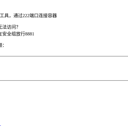
？
sh工具，通过222端口连接容器
么无法访问？
安全组放行8881
领：
？