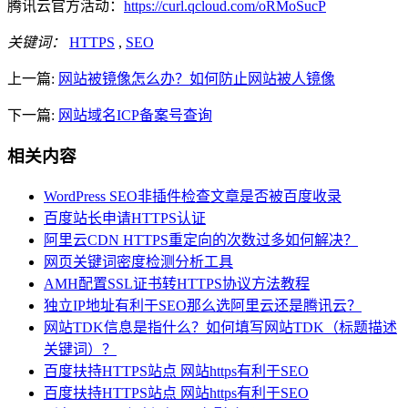
腾讯云官方活动：
https://curl.qcloud.com/oRMoSucP
关键词：
HTTPS
,
SEO
上一篇:
网站被镜像怎么办？如何防止网站被人镜像
下一篇:
网站域名ICP备案号查询
相关内容
WordPress SEO非插件检查文章是否被百度收录
百度站长申请HTTPS认证
阿里云CDN HTTPS重定向的次数过多如何解决？
网页关键词密度检测分析工具
AMH配置SSL证书转HTTPS协议方法教程
独立IP地址有利于SEO那么选阿里云还是腾讯云？
网站TDK信息是指什么？如何填写网站TDK（标题描述
关键词）？
百度扶持HTTPS站点 网站https有利于SEO
百度扶持HTTPS站点 网站https有利于SEO