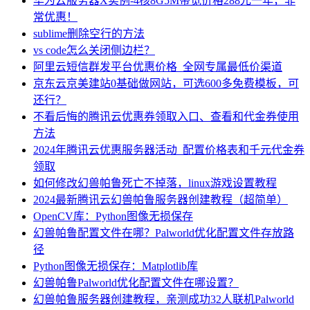
华为云服务器X实例-4核8G5M带宽价格288元一年，非
常优惠！
sublime删除空行的方法
vs code怎么关闭侧边栏？
阿里云短信群发平台优惠价格_全网专属最低价渠道
京东云京美建站0基础做网站，可选600多免费模板，可
还行？
不看后悔的腾讯云优惠券领取入口、查看和代金券使用
方法
2024年腾讯云优惠服务器活动_配置价格表和千元代金券
领取
如何修改幻兽帕鲁死亡不掉落，linux游戏设置教程
2024最新腾讯云幻兽帕鲁服务器创建教程（超简单）
OpenCV库：Python图像无损保存
幻兽帕鲁配置文件在哪？Palworld优化配置文件存放路
径
Python图像无损保存：Matplotlib库
幻兽帕鲁Palworld优化配置文件在哪设置？
幻兽帕鲁服务器创建教程，亲测成功32人联机Palworld