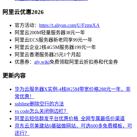
阿里云优惠2026
官方活动：
https://t.aliyun.com/U/FzmsXA
阿里云200M轻量服务器38元一年
阿里云ECS服务器新老同享99元一年
阿里云企业2核4G5M服务器199元一年
阿里云香港服务器25元1个月起
优惠券：
aly.wiki
免费领取阿里云折扣券和代金券
更新内容
华为云服务器X实例-4核8G5M带宽价格288元一年，非
常优惠！
sublime删除空行的方法
vs code怎么关闭侧边栏？
阿里云短信群发平台优惠价格_全网专属最低价渠道
京东云京美建站0基础做网站，可选600多免费模板，可
还行？