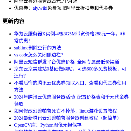
阿里云香港服务器25元1个月起
优惠券：
aly.wiki
免费领取阿里云折扣券和代金券
更新内容
华为云服务器X实例-4核8G5M带宽价格288元一年，非
常优惠！
sublime删除空行的方法
vs code怎么关闭侧边栏？
阿里云短信群发平台优惠价格_全网专属最低价渠道
京东云京美建站0基础做网站，可选600多免费模板，可
还行？
不看后悔的腾讯云优惠券领取入口、查看和代金券使用
方法
2024年腾讯云优惠服务器活动_配置价格表和千元代金券
领取
如何修改幻兽帕鲁死亡不掉落，linux游戏设置教程
2024最新腾讯云幻兽帕鲁服务器创建教程（超简单）
OpenCV库：Python图像无损保存