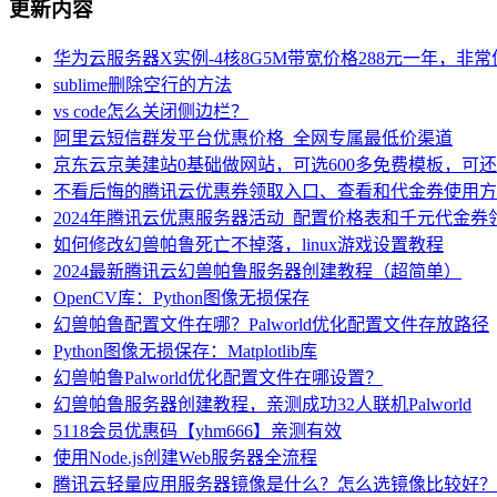
更新内容
华为云服务器X实例-4核8G5M带宽价格288元一年，非
sublime删除空行的方法
vs code怎么关闭侧边栏？
阿里云短信群发平台优惠价格_全网专属最低价渠道
京东云京美建站0基础做网站，可选600多免费模板，可
不看后悔的腾讯云优惠券领取入口、查看和代金券使用方
2024年腾讯云优惠服务器活动_配置价格表和千元代金券
如何修改幻兽帕鲁死亡不掉落，linux游戏设置教程
2024最新腾讯云幻兽帕鲁服务器创建教程（超简单）
OpenCV库：Python图像无损保存
幻兽帕鲁配置文件在哪？Palworld优化配置文件存放路径
Python图像无损保存：Matplotlib库
幻兽帕鲁Palworld优化配置文件在哪设置？
幻兽帕鲁服务器创建教程，亲测成功32人联机Palworld
5118会员优惠码【yhm666】亲测有效
使用Node.js创建Web服务器全流程
腾讯云轻量应用服务器镜像是什么？怎么选镜像比较好？