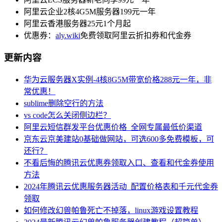
阿里云企业2核4G5M服务器199元一年
阿里云香港服务器25元1个月起
优惠券：
aly.wiki
免费领取阿里云折扣券和代金券
更新内容
华为云服务器X实例-4核8G5M带宽价格288元一年，非
常优惠！
sublime删除空行的方法
vs code怎么关闭侧边栏？
阿里云短信群发平台优惠价格_全网专属最低价渠道
京东云京美建站0基础做网站，可选600多免费模板，可
还行？
不看后悔的腾讯云优惠券领取入口、查看和代金券使用
方法
2024年腾讯云优惠服务器活动_配置价格表和千元代金券
领取
如何修改幻兽帕鲁死亡不掉落，linux游戏设置教程